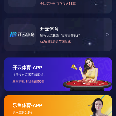
CD-TTB015