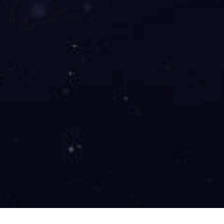
CD-TTB08
共26条 当前2/4页
首页
前一页
1
2
3
4
后一页
尾页